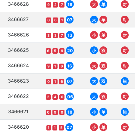
3466628
18
大
单
对
9
2
7
3466627
07
大
单
对
0
6
1
3466626
13
小
单
对
3
3
7
3466625
20
小
双
对
6
5
9
3466624
16
大
双
对
9
1
6
3466623
07
大
双
错
0
1
6
3466622
06
大
双
对
2
4
0
3466621
18
小
单
错
0
9
9
3466620
07
小
单
对
1
1
5