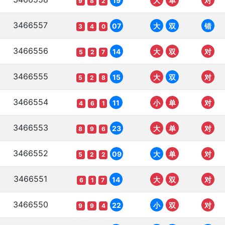
19
大
单
对
9
8
2
3466557
07
大
双
错
3
4
0
3466556
14
大
双
对
5
2
7
3466555
15
大
双
对
5
2
8
3466554
11
小
单
对
4
6
1
3466553
23
大
单
对
8
9
6
3466552
09
大
单
对
5
2
2
3466551
14
大
双
对
6
1
7
3466550
22
小
双
对
9
9
4