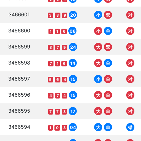
3466601
20
小
双
对
3
8
9
3466600
08
小
单
对
1
1
6
3466599
24
大
双
对
8
7
9
3466598
14
大
单
对
7
1
6
3466597
15
小
单
对
5
6
4
3466596
15
大
单
对
4
7
4
3466595
17
大
单
对
7
7
3
3466594
04
大
单
错
1
0
3