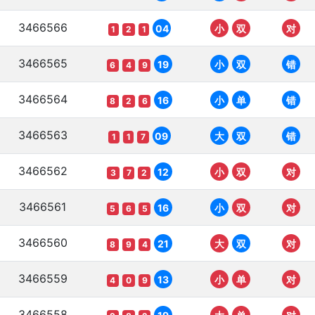
3466566
04
小
双
对
1
2
1
3466565
19
小
双
错
6
4
9
3466564
16
小
单
错
8
2
6
3466563
09
大
双
错
1
1
7
3466562
12
小
双
对
3
7
2
3466561
16
小
双
对
5
6
5
3466560
21
大
双
对
8
9
4
3466559
13
小
单
对
4
0
9
3466558